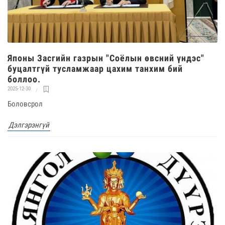
Японы Засгийн газрын "Соёлын өвсний үндэс"
буцалтгүй тусламжаар цахим танхим бий
боллоо.
2025-12-30
Боловсрол
Дэлгэрэнгүй