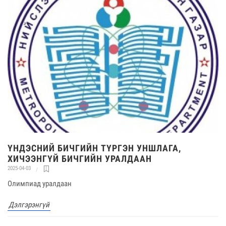
ҮНДЭСНИЙ БИЧГИЙН ТҮРГЭН УНШЛАГА,
ХИЧЭЭНГҮЙ БИЧГИЙН УРАЛДААН
2025-04-03
Олимпиад уралдаан
Дэлгэрэнгүй