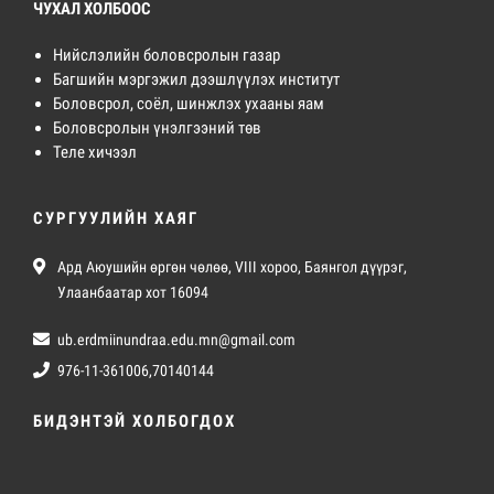
ЧУХАЛ ХОЛБООС
Нийслэлийн боловсролын газар
Багшийн мэргэжил дээшлүүлэх институт
Боловсрол, соёл, шинжлэх ухааны яам
Боловсролын үнэлгээний төв
Теле хичээл
СУРГУУЛИЙН ХАЯГ
Ард Аюушийн өргөн чөлөө, VIII хороо, Баянгол дүүрэг,
Улаанбаатар хот 16094
ub.erdmiinundraa.edu.mn@gmail.com
976-11-361006,70140144
БИДЭНТЭЙ ХОЛБОГДОХ