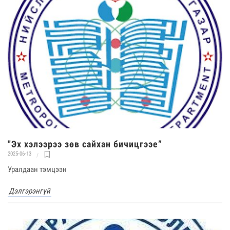
"Эх хэлээрээ зөв сайхан бичицгээе”
2025-06-13
Уралдаан тэмцээн
Дэлгэрэнгүй