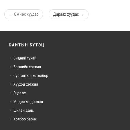
←
Өмнөх хуудас
Дараах хуудас
→
САЙТЫН БҮТЭЦ
Бидний тухай
Багшийн хөгжил
Сургалтын хөтөлбөр
Хүүхэд хөгжил
Эцэг эх
Мэдээ мэдээлэл
Шилэн данс
Холбоо барих