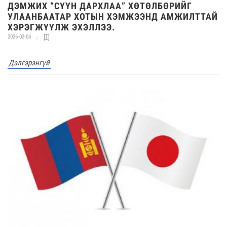
ДЭМЖИХ “СҮҮН ДАРХЛАА” ХӨТӨЛБӨРИЙГ
УЛААНБААТАР ХОТЫН ХЭМЖЭЭНД АМЖИЛТТАЙ
ХЭРЭГЖҮҮЛЖ ЭХЭЛЛЭЭ.
2026-02-04
Дэлгэрэнгүй