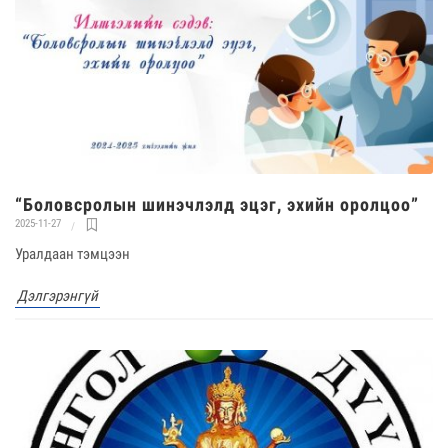
“Боловсролын шинэчлэлд эцэг, эхийн оролцоо”
2025-11-27
Уралдаан тэмцээн
Дэлгэрэнгүй