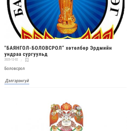
"БАЯНГОЛ-БОЛОВСРОЛ” хөтөлбөр Эрдмийн
ундраа сургуульд
2025-12-02
Боловсрол
Дэлгэрэнгүй