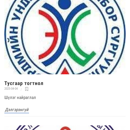
Тусгаар тогтнол
2025-04-04
Шүлэг найраглал
Дэлгэрэнгүй