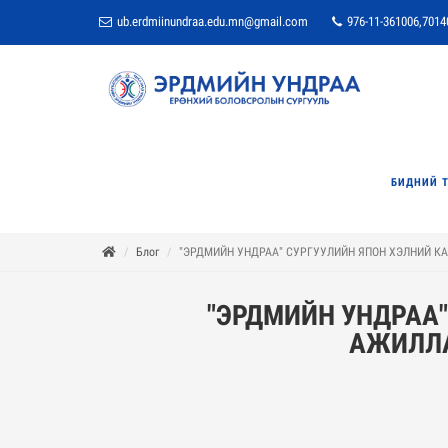
ub.erdmiinundraa.edu.mn@gmail.com
976-11-361006,7014
БИДНИЙ 
Блог
"ЭРДМИЙН УНДРАА" СУРГУУЛИЙН ЯПОН ХЭЛНИЙ К
"ЭРДМИЙН УНДРАА"
АЖИЛЛА