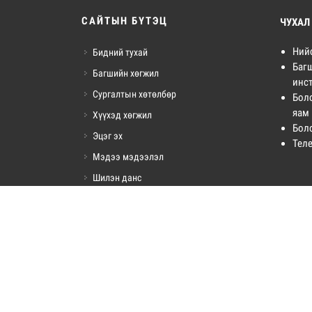
САЙТЫН БҮТЭЦ
ЧУХАЛ
Ний
Бидний тухай
Баг
Багшийн хөгжил
инст
Сургалтын хөтөлбөр
Бол
яам
Хүүхэд хөгжил
Бол
Эцэг эх
Тел
Мэдээ мэдээлэл
Шилэн данс
Холбоо барих
БҮХ ЭРХ ХУУЛИ