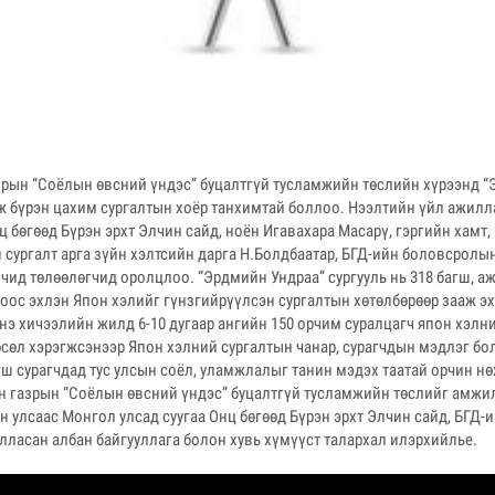
зрын “Соёлын өвсний үндэс” буцалтгүй тусламжийн төслийн хүрээнд “
ж бүрэн цахим сургалтын хоёр танхимтай боллоо. Нээлтийн үйл ажилл
ц бөгөөд Бүрэн эрхт Элчин сайд, ноён Игавахара Масарү, гэргийн хамт,
 сургалт арга зүйн хэлтсийн дарга Н.Болдбаатар, БГД-ийн боловсролы
чид төлөөлөгчид оролцлоо. “Эрдмийн Ундраа” сургууль нь 318 багш, аж
ноос эхлэн Япон хэлийг гүнзгийрүүлсэн сургалтын хөтөлбөрөөр зааж эх
нэ хичээлийн жилд 6-10 дугаар ангийн 150 орчим суралцагч япон хэлн
өсөл хэрэгжсэнээр Япон хэлний сургалтын чанар, сурагчдын мэдлэг б
гш сурагчдад тус улсын соёл, уламжлалыг танин мэдэх таатай орчин нө
н газрын “Соёлын өвсний үндэс” буцалтгүй тусламжийн төслийг амжи
улсаас Монгол улсад суугаа Онц бөгөөд Бүрэн эрхт Элчин сайд, БГД-
лласан албан байгууллага болон хувь хүмүүст талархал илэрхийлье.