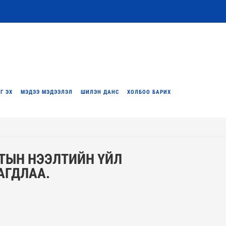
Г ЭХ
МЭДЭЭ МЭДЭЭЛЭЛ
ШИЛЭН ДАНС
ХОЛБОО БАРИХ
ЕТЫН НЭЭЛТИЙН ҮЙЛ
АГДЛАА.