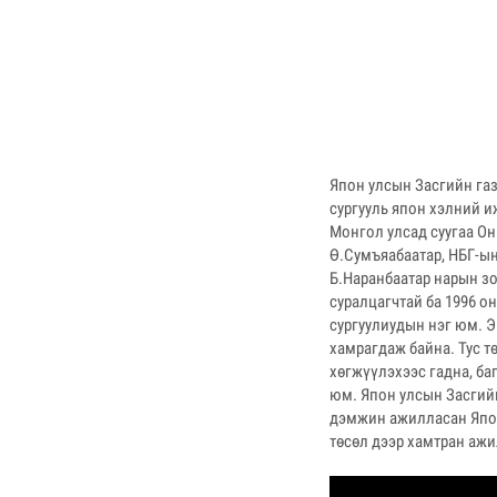
Япон улсын Засгийн га
сургууль япон хэлний и
Монгол улсад суугаа Он
Ө.Сумъяабаатар, НБГ-ын
Б.Наранбаатар нарын зо
суралцагчтай ба 1996 о
сургуулиудын нэг юм. Э
хамрагдаж байна. Тус т
хөгжүүлэхээс гадна, ба
юм. Япон улсын Засгий
дэмжин ажилласан Япон 
төсөл дээр хамтран ажи