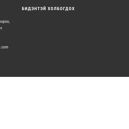
БИДЭНТЭЙ ХОЛБОГДОХ
хороо,
от
l.com
ндраа сургууль