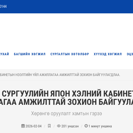
0144
ТУХАЙ
БАГШИЙН ХӨГЖИЛ
СУРГАЛТЫН ХӨТӨЛБӨР
ХҮҮХЭД ХӨГЖИЛ
ЭЦЭ
АБИНЕТЫН НЭЭЛТИЙН ҮЙЛ АЖИЛЛАГАА АМЖИЛТТАЙ ЗОХИОН БАЙГУУЛАГДЛАА.
 СУРГУУЛИЙН ЯПОН ХЭЛНИЙ КАБИН
ГАА АМЖИЛТТАЙ ЗОХИОН БАЙГУУЛ
Хөрөнгө оруулалт хамтын гэрээ
2026-02-04
201
уншсан
1
минут уншина