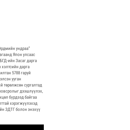
Эрдмийн ундраа”
агаанд Япон улсаас
 БГД-ийн Засаг дарга
н хэлтсийн дарга
илтан 5788 гаруй
элсэн ууган
ий төрөлжсөн сургалтад
оловсролыг дээшлүүлэх,
хцөл бүрдээд байгаа
лттай хэрэгжүүлэхэд
ийн ЗДТГ болон энэхүү