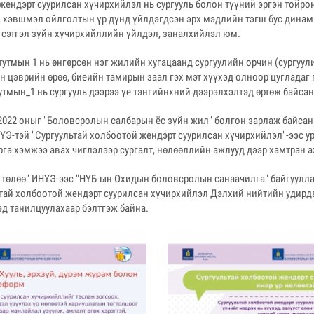
жендэрт суурилсан хүчирхийлэл нь сургууль болон түүний эргэн тойро
 хэвшмэл ойлголтын үр дүнд үйлдэгдсэн эрх мэдлийн тэгш бус динам
 сэтгэл зүйн хүчирхийллийн үйлдэл, заналхийлэл юм.
тутмын 1 нь өнгөрсөн нэг жилийн хугацаанд сургуулийн орчин (сургуули
н цэврийн өрөө, биеийн тамирын заал гэх мэт хүүхэд олноор цугладаг 
утмын_1 нь сургууль дээрээ үе тэнгийнхний дээрэлхэлтэд өртөж байсан 
022 оныг "Боловсролын салбарын ёс зүйн жил" болгон зарлаж байсан.
Э-тэй "Сургуультай холбоотой жендэрт суурилсан хүчирхийлэл"-ээс у
арга хэмжээ авах чиглэлээр сургалт, нөлөөллийн ажлууд дээр хамтран 
 төлөө" ИНҮЭ-ээс "НҮБ-ын Охидын боловсролын санаачилга" байгуулла
ьтай холбоотой жендэрт суурилсан хүчирхийлэл Дэлхий нийтийн удирд
д танилцуулахаар бэлтгэж байна.