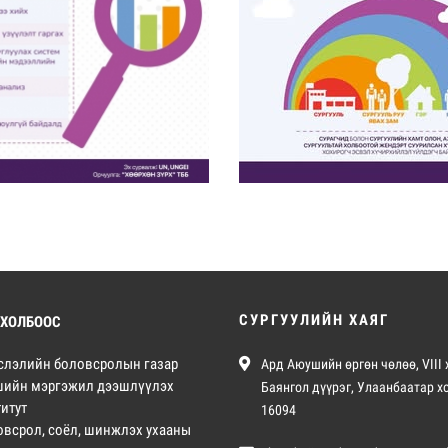
СУРГУУЛИЙН ХАЯГ
 ХОЛБООС
слэлийн боловсролын газар
Ард Аюушийн өргөн чөлөө, VIII 
шийн мэргэжил дээшлүүлэх
Баянгол дүүрэг, Улаанбаатар х
итут
16094
овсрол, соёл, шинжлэх ухааны