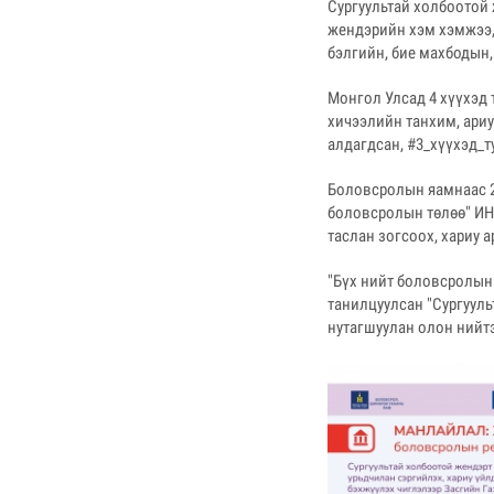
Сургуультай холбоотой 
жендэрийн хэм хэмжээ,
бэлгийн, бие махбодын,
Монгол Улсад 4 хүүхэд 
хичээлийн танхим, ариу
алдагдсан, #3_хүүхэд_т
Боловсролын яамнаас 2
боловсролын төлөө" ИНҮ
таслан зогсоох, хариу 
"Бүх нийт боловсролын
танилцуулсан "Сургуул
нутагшуулан олон нийтэ