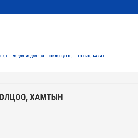
Г ЭХ
МЭДЭЭ МЭДЭЭЛЭЛ
ШИЛЭН ДАНС
ХОЛБОО БАРИХ
РОЛЦОО, ХАМТЫН