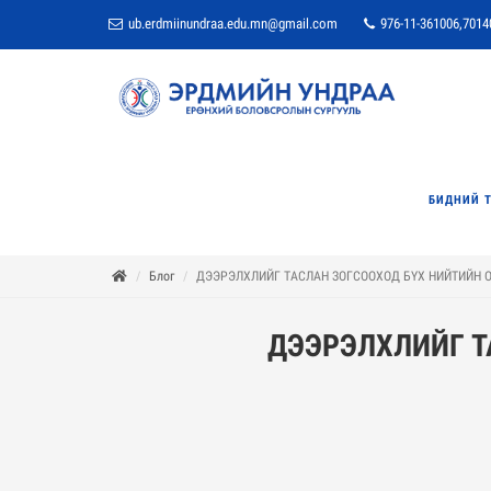
ub.erdmiinundraa.edu.mn@gmail.com
976-11-361006,7014
БИДНИЙ 
Блог
ДЭЭРЭЛХЛИЙГ ТАСЛАН ЗОГСООХОД БҮХ НИЙТИЙН 
ДЭЭРЭЛХЛИЙГ Т