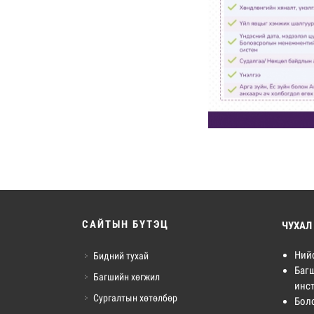
САЙТЫН БҮТЭЦ
ЧУХАЛ
Ний
Бидний тухай
Баг
Багшийн хөгжил
инст
Сургалтын хөтөлбөр
Бол