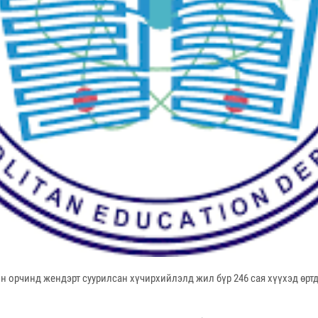
н орчинд жендэрт суурилсан хүчирхийлэлд жил бүр 246 сая хүүхэд өрт