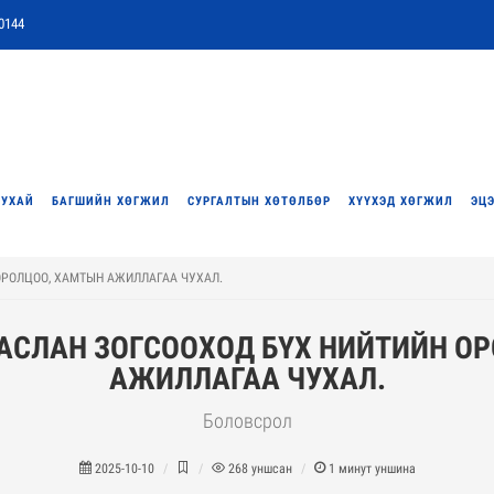
0144
ТУХАЙ
БАГШИЙН ХӨГЖИЛ
СУРГАЛТЫН ХӨТӨЛБӨР
ХҮҮХЭД ХӨГЖИЛ
ЭЦЭ
ОРОЛЦОО, ХАМТЫН АЖИЛЛАГАА ЧУХАЛ.
АСЛАН ЗОГСООХОД БҮХ НИЙТИЙН О
АЖИЛЛАГАА ЧУХАЛ.
Боловсрол
2025-10-10
268
уншсан
1
минут уншина