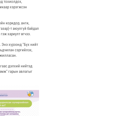
нд тохиолдох,
икаар хэрэгжсэн
йн коридор, анги,
газар)-т аюулгүй байдал
гэж хариулт өгчээ.
 Энэ хүрээнд "Бүх нийт
рьдчилан сэргийлэх,
ажилласан.
гаас дэлхий нийтэд
амж" гарын авлагыг