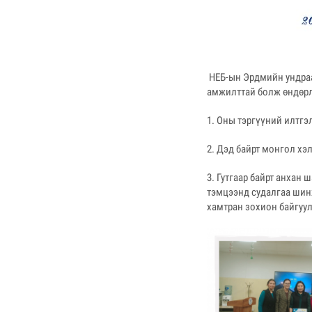
НЕБ-ын Эрдмийн ундраа
амжилттай болж өндөрл
1. Оны тэргүүний илтгэ
2. Дэд байрт монгол хэ
3. Гутгаар байрт анхан
тэмцээнд судалгаа шинж
хамтран зохион байгуу