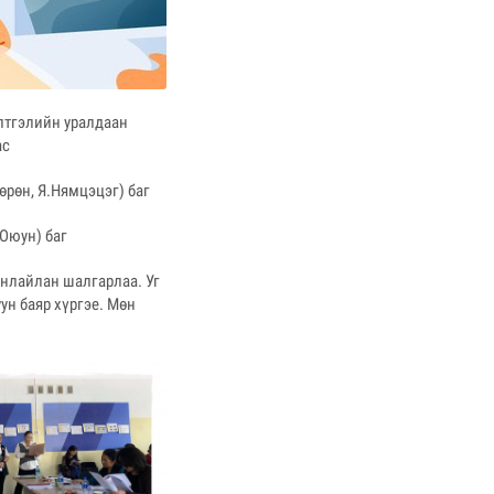
лтгэлийн уралдаан
ас
өрөн, Я.Нямцэцэг) баг
Оюун) баг
манлайлан шалгарлаа. Уг
ун баяр хүргэе. Мөн