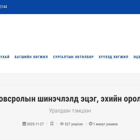
0144
ТУХАЙ
БАГШИЙН ХӨГЖИЛ
СУРГАЛТЫН ХӨТӨЛБӨР
ХҮҮХЭД ХӨГЖИЛ
ЭЦЭ
овсролын шинэчлэлд эцэг, эхийн оро
Уралдаан тэмцээн
2025-11-27
327
уншсан
1
минут уншина