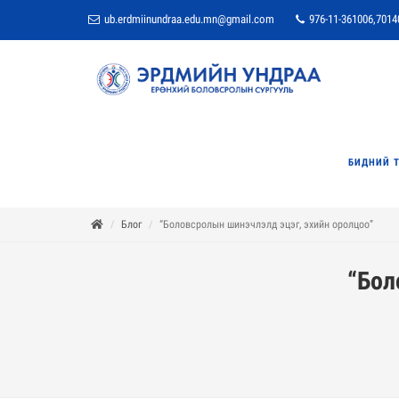
ub.erdmiinundraa.edu.mn@gmail.com
976-11-361006,7014
БИДНИЙ 
Блог
“Боловсролын шинэчлэлд эцэг, эхийн оролцоо”
“Бол