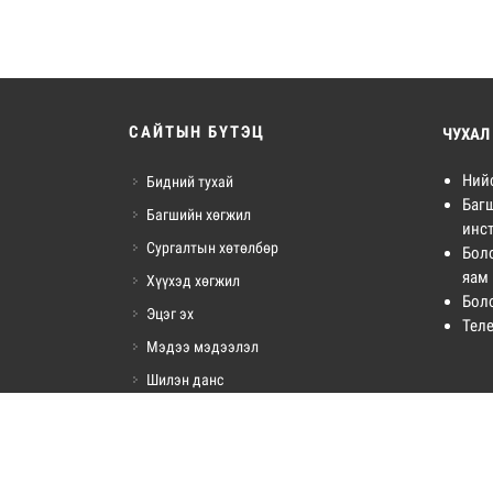
САЙТЫН БҮТЭЦ
ЧУХАЛ
Ний
Бидний тухай
Баг
Багшийн хөгжил
инст
Сургалтын хөтөлбөр
Бол
яам
Хүүхэд хөгжил
Бол
Эцэг эх
Тел
Мэдээ мэдээлэл
Шилэн данс
Холбоо барих