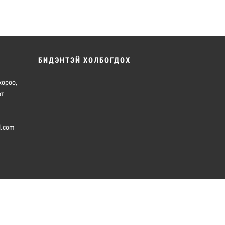
БИДЭНТЭЙ ХОЛБОГДОХ
хороо,
от
l.com