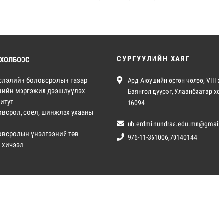
СУРГУУЛИЙН ХАЯГ
 ХОЛБООС
слэлийн боловсролын газар
Ард Аюушийн өргөн чөлөө, VIII 
шийн мэргэжил дээшлүүлэх
Баянгол дүүрэг, Улаанбаатар х
итут
16094
овсрол, соёл, шинжлэх ухааны
ub.erdmiinundraa.edu.mn@gmai
овсролын үнэлгээний төв
976-11-361006,70140144
е хичээл