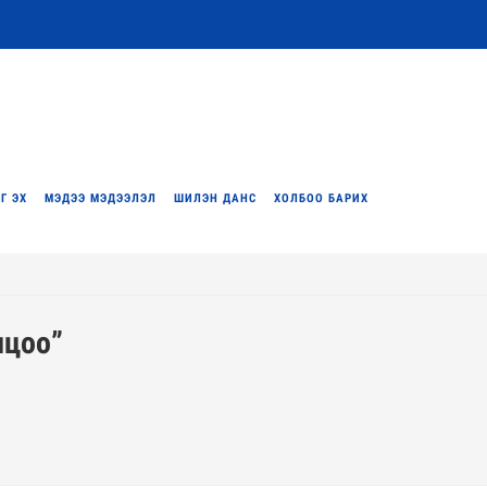
Г ЭХ
МЭДЭЭ МЭДЭЭЛЭЛ
ШИЛЭН ДАНС
ХОЛБОО БАРИХ
лцоо”