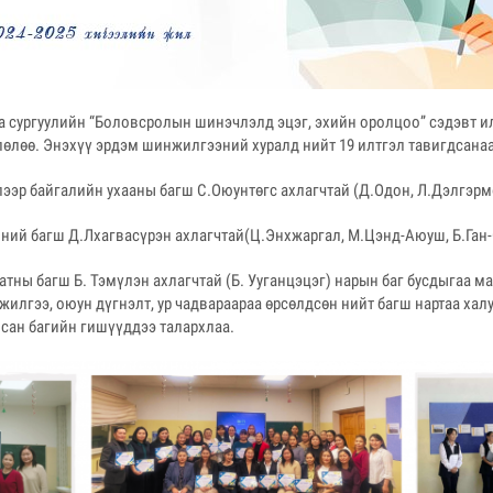
 сургуулийн “Боловсролын шинэчлэлд эцэг, эхийн оролцоо” сэдэвт и
өлөө. Энэхүү эрдэм шинжилгээний хуралд нийт 19 илтгэл тавигдсана
лээр байгалийн ухааны багш С.Оюунтөгс ахлагчтай (Д.Одон, Л.Дэлгэрм
лний багш Д.Лхагвасүрэн ахлагчтай(Ц.Энхжаргал, М.Цэнд-Аюуш, Б.Ган-
 шатны багш Б. Тэмүлэн ахлагчтай (Б. Ууганцэцэг) нарын баг бусдыгаа 
илгээ, оюун дүгнэлт, ур чадвараараа өрсөлдсөн нийт багш нартаа халу
лсан багийн гишүүддээ талархлаа.