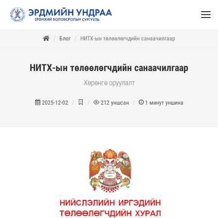
Блог
НИТХ-ын төлөөлөгчдийн санаачилгаар
НИТХ-ын төлөөлөгчдийн санаачилгаар
Хөрөнгө оруулалт
2025-12-02
212
уншсан
1
минут уншина