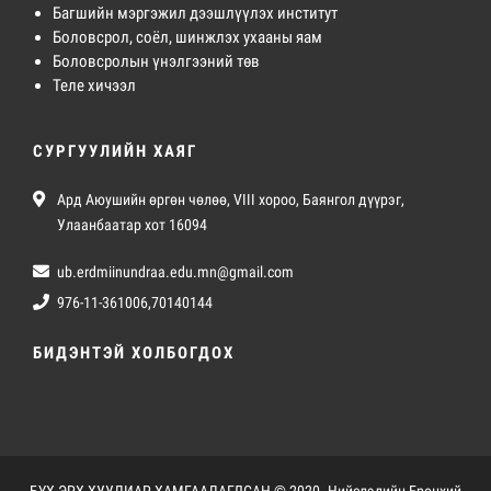
Багшийн мэргэжил дээшлүүлэх институт
Боловсрол, соёл, шинжлэх ухааны яам
Боловсролын үнэлгээний төв
Теле хичээл
СУРГУУЛИЙН ХАЯГ
Ард Аюушийн өргөн чөлөө, VIII хороо, Баянгол дүүрэг,
Улаанбаатар хот 16094
ub.erdmiinundraa.edu.mn@gmail.com
976-11-361006,70140144
БИДЭНТЭЙ ХОЛБОГДОХ