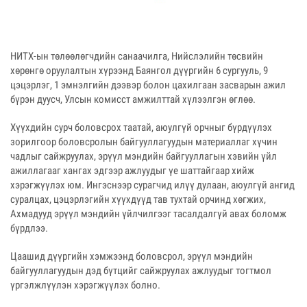
НИТХ-ын төлөөлөгчдийн санаачилга, Нийслэлийн төсвийн
хөрөнгө оруулалтын хүрээнд Баянгол дүүргийн 6 сургууль, 9
цэцэрлэг, 1 эмнэлгийн дээвэр болон цахилгаан засварын ажил
бүрэн дуусч, Улсын комисст амжилттай хүлээлгэн өглөө.
Хүүхдийн сурч боловсрох таатай, аюулгүй орчныг бүрдүүлэх
зорилгоор боловсролын байгууллагуудын материаллаг хүчин
чадлыг сайжруулах, эрүүл мэндийн байгууллагын хэвийн үйл
ажиллагааг хангах эдгээр ажлуудыг үе шаттайгаар хийж
хэрэгжүүлэх юм. Ингэснээр сурагчид илүү дулаан, аюулгүй ангид
суралцах, цэцэрлэгийн хүүхдүүд тав тухтай орчинд хөгжих,
Ахмадууд эрүүл мэндийн үйлчилгээг тасалдалгүй авах боломж
бүрдлээ.
Цаашид дүүргийн хэмжээнд боловсрол, эрүүл мэндийн
байгууллагуудын дэд бүтцийг сайжруулах ажлуудыг тогтмол
үргэлжлүүлэн хэрэгжүүлэх болно.