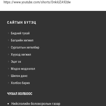
https://www.youtube.com/shorts/DnkiUZA92dw
САЙТЫН БҮТЭЦ
Бидний тухай
Багшийн хөгжил
Сургалтын хөтөлбөр
Хүүхэд хөгжил
Эцэг эх
Мэдээ мэдээлэл
Шилэн данс
Холбоо барих
ЧУХАЛ ХОЛБООС
Нийслэлийн боловсролын газар