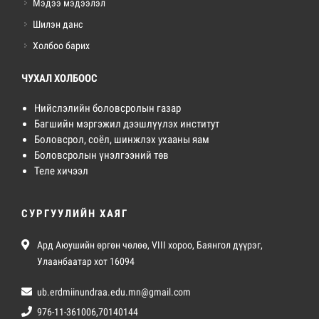
Мэдээ мэдээлэл
Шилэн данс
Холбоо барих
ЧУХАЛ ХОЛБООС
Нийслэлийн боловсролын газар
Багшийн мэргэжил дээшлүүлэх институт
Боловсрол, соёл, шинжлэх ухааны яам
Боловсролын үнэлгээний төв
Теле хичээл
СУРГУУЛИЙН ХАЯГ
Ард Аюушийн өргөн чөлөө, VIII хороо, Баянгол дүүрэг,
Улаанбаатар хот 16094
ub.erdmiinundraa.edu.mn@gmail.com
976-11-361006,70140144