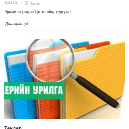
2023-02-08
Зарлал
,
Эрдмийн ундраа Цогцолбор сургууль
Дэлгэрэнгүй
Тендер