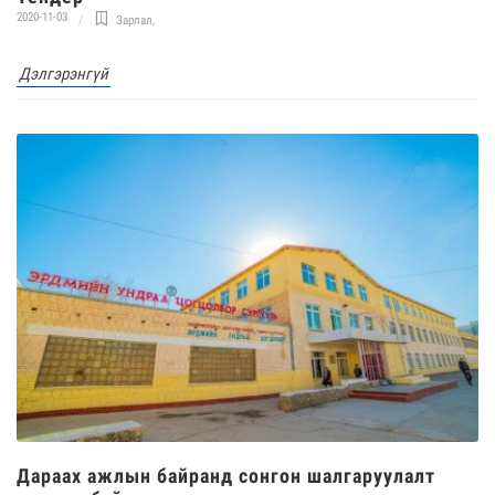
2020-11-03
Зарлал
,
Дэлгэрэнгүй
Дараах ажлын байранд сонгон шалгаруулалт