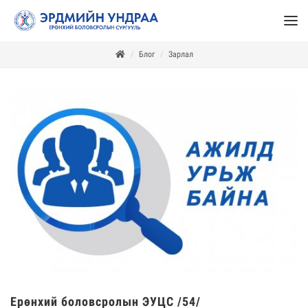
Блог
Зарлал
Ерөнхий боловсролын ЭУЦС /54/