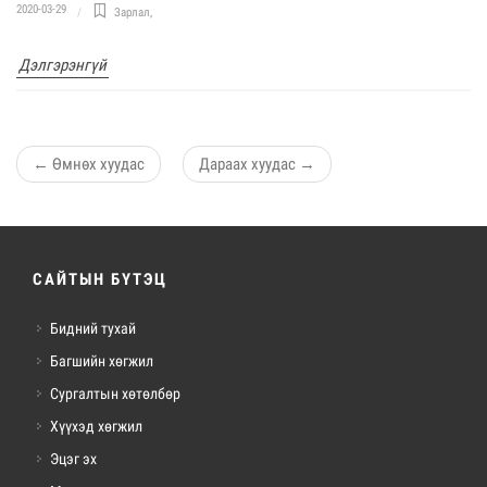
2020-03-29
Зарлал
,
Дэлгэрэнгүй
←
Өмнөх хуудас
Дараах хуудас
→
САЙТЫН БҮТЭЦ
Бидний тухай
Багшийн хөгжил
Сургалтын хөтөлбөр
Хүүхэд хөгжил
Эцэг эх