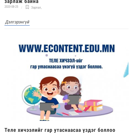
зарлаж байна
2020-08-25
Зарлал
,
Дэлгэрэнгүй
Теле хичээлийг гар утаснаасаа үздэг боллоо