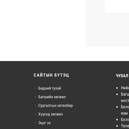
САЙТЫН БҮТЭЦ
ЧУХАЛ
Ний
Бидний тухай
Баг
Багшийн хөгжил
инст
Сургалтын хөтөлбөр
Бол
яам
Хүүхэд хөгжил
Бол
Эцэг эх
Тел