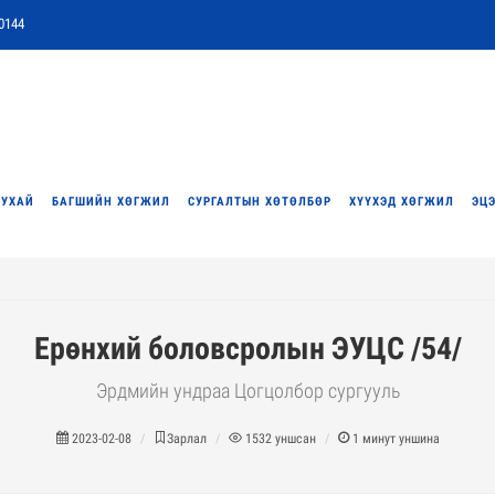
0144
ТУХАЙ
БАГШИЙН ХӨГЖИЛ
СУРГАЛТЫН ХӨТӨЛБӨР
ХҮҮХЭД ХӨГЖИЛ
ЭЦЭ
Ерөнхий боловсролын ЭУЦС /54/
Эрдмийн ундраа Цогцолбор сургууль
2023-02-08
Зарлал
1532
уншсан
1
минут уншина