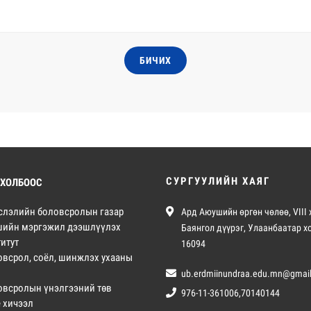
БИЧИХ
СУРГУУЛИЙН ХАЯГ
 ХОЛБООС
слэлийн боловсролын газар
Ард Аюушийн өргөн чөлөө, VIII 
шийн мэргэжил дээшлүүлэх
Баянгол дүүрэг, Улаанбаатар х
итут
16094
овсрол, соёл, шинжлэх ухааны
ub.erdmiinundraa.edu.mn@gmai
овсролын үнэлгээний төв
976-11-361006,70140144
е хичээл