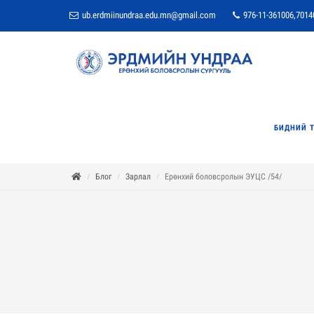
ub.erdmiinundraa.edu.mn@gmail.com
976-11-361006,7014
БИДНИЙ 
Блог
Зарлал
Ерөнхий боловсролын ЭУЦС /54/