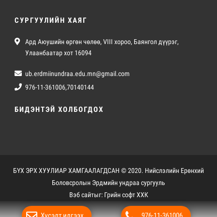
СУРГУУЛИЙН ХАЯГ
Ард Аюушийн өргөн чөлөө, VIII хороо, Баянгол дүүрэг,
Улаанбаатар хот 16094
ub.erdmiinundraa.edu.mn@gmail.com
976-11-361006,70140144
БИДЭНТЭЙ ХОЛБОГДОХ
БҮХ ЭРХ ХУУЛИАР ХАМГААЛАГДСАН © 2020. Нийслэлийн Ерөнхий
Боловсролын Эрдмийн ундраа сургууль
Вэб сайт
ыг:
Грийн софт ХХК
Дуудлагын төв
Хүсэлт илгээх
976-11-361006