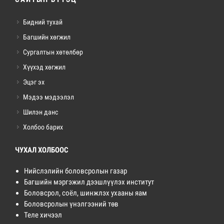
Бидний тухай
Багшийн хөгжил
Сургалтын хөтөлбөр
Хүүхэд хөгжил
Эцэг эх
Мэдээ мэдээлэл
Шилэн данс
Холбоо барих
ЧУХАЛ ХОЛБООС
Нийслэлийн боловсролын газар
Багшийн мэргэжил дээшлүүлэх институт
Боловсрол, соёл, шинжлэх ухааны яам
Боловсролын үнэлгээний төв
Теле хичээл