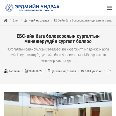
Блог
Цаг үеий мэдээлэл
ЕБС-ийн бага боловсролын сургалтын менежер
ЕБС-ийн бага боловсролын сургалтын
менежерүүдйн сургалт боллоо
“Сургалтын сайжруулсан хөтөлбөрийн хэрэгжилтийг дэмжих арга
зүй-1” сургалтад 9 дүүргийн бага боловсролын 149 сургалтын
менежер хамрагдлаа.
Төслийн
2020-10-29
Цаг үеий мэдээлэл
1801
уншсан
1
ми