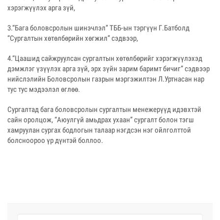
хэрэгжүүлэх арга зүй,
3.“Бага боловсролын шинэчлэл” ТББ-ын тэргүүн Г.Батболд
“Сургалтын хөтөлбөрийн хөгжил” сэдвээр,
4.“Цаашид сайжруулсан сургалтын хөтөлбөрийг хэрэгжүүлэхэд
дэмжлэг үзүүлэх арга зүй, эрх зүйн зарим баримт бичиг” сэдвээр
нийслэлийн Боловсролын газрын мэргэжилтэн Л.Уртнасан нар
тус тус мэдээлэл өглөө.
Сургалтад бага боловсролын сургалтын менежерүүд идэвхтэй
сайн оролцож, “Аюулгүй амьдрах ухаан” сургалт болон тэгш
хамруулан сургах бодлогын талаар нэгдсэн нэг ойлголттой
болсноороо үр дүнтэй боллоо.