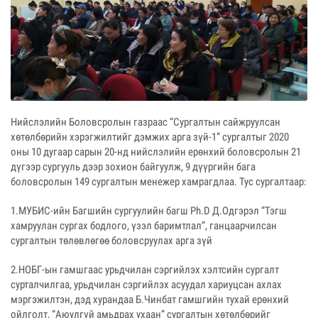
Нийслэлийн Боловсролын газраас “Сургалтын сайжруулсан
хөтөлбөрийн хэрэгжилтийг дэмжих арга зүй-1” сургалтыг 2020
оны 10 дугаар сарын 20-нд нийслэлийн ерөнхий боловсролын 21
дүгээр сургууль дээр зохион байгуулж, 9 дүүргийн бага
боловсролын 149 сургалтын менежер хамрагдлаа. Тус сургалтаар:
1.МУБИС-ийн Багшийн сургуулийн багш Ph.D Д.Одгэрэл “Тэгш
хамруулан сургах бодлого, үзэл баримтлал”, ганцаарчилсан
сургалтын төлөвлөгөө боловсруулах арга зүй
2.НОБГ-ын гамшгаас урьдчилан сэргийлэх хэлтсийн сургалт
сурталчилгаа, урьдчилан сэргийлэх асуудал хариуцсан ахлах
мэргэжилтэн, дэд хурандаа Б.Чинбат гамшгийн тухай ерөнхий
ойлголт, “Аюулгүй амьдрах ухаан” сургалтын хөтөлбөрийг